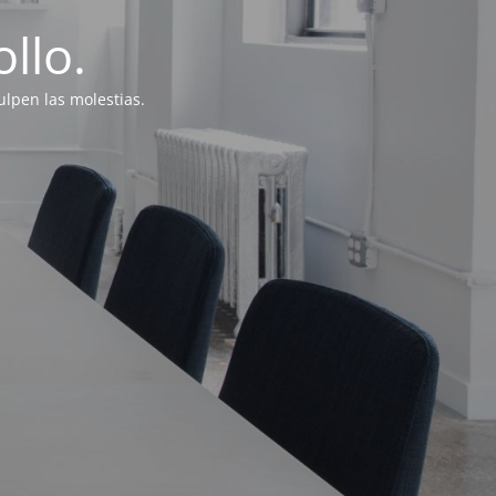
llo.
lpen las molestias.