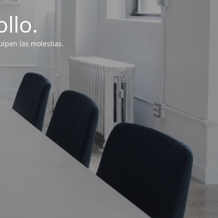
llo.
lpen las molestias.