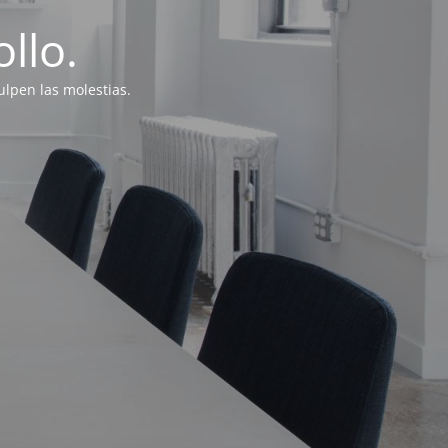
llo.
lpen las molestias.